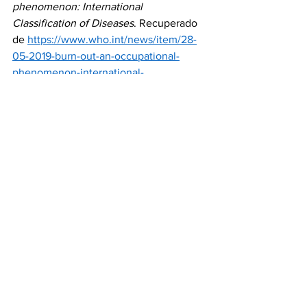
phenomenon: International 
Classification of Diseases
. Recuperado 
de 
https://www.who.int/news/item/28-
05-2019-burn-out-an-occupational-
phenomenon-international-
classification-of-diseases
[8] Microsoft. (2023). 
Work Trend Index 
Report: The New Future of Work
. 
Recuperado de 
https://www.microsoft.com/en-
us/worklab/work-trend-index/2023-
hybrid-work-report
[9] Dale Carnegie. (2020). 
The Power of 
Empathy in Leadership
. Recuperado de 
https://www.dalecarnegie.com/articles/t
he-power-of-empathy-in-leadership
[10] McKinsey & Company. (2020). 
Diversity wins: How inclusion matters
. 
Recuperado de 