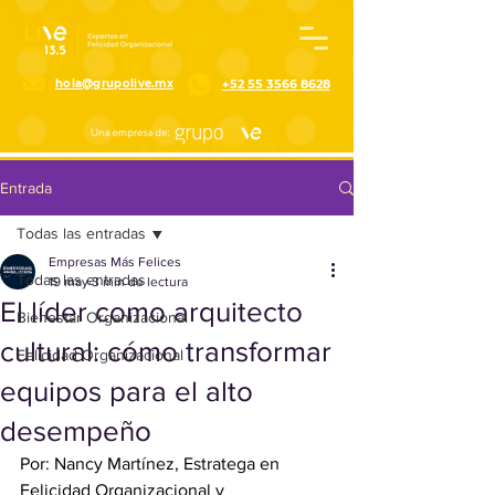
G-3JQG0EB38E
hola@grupolive.mx
+52 55 3566 8628
Entrada
Todas las entradas
Empresas Más Felices
Todas las entradas
19 may
3 min de lectura
El líder como arquitecto
Bienestar Organizacional
cultural: cómo transformar
Felicidad Organizacional
equipos para el alto
desempeño
Por: Nancy Martínez, Estratega en 
Felicidad Organizacional y 