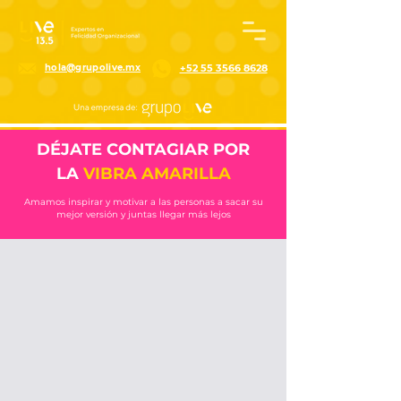
G-3JQG0EB38E
hola@grupolive.mx
+52 55 3566 8628
DÉJATE CONTAGIAR POR
LA
VIBRA AMARILLA
Amamos inspirar y motivar a las personas a sacar su
mejor versión y juntas llegar más lejos