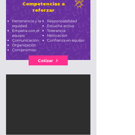
Competencias a
reforzar
Pertenencia y la
Responsabilidad
equidad
Escucha activa
Empatía con el
Tolerancia
equipo
Motivación
Comunicación
Confianza en equipo
Organización
Compromiso
Cotizar