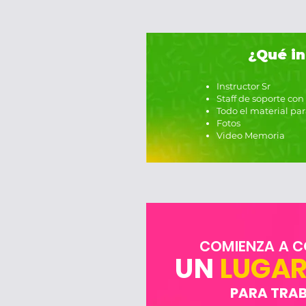
¿Qué in
Instructor Sr
Staff de soporte con
Todo el material par
Fotos
Video Memoria
COMIENZA A C
UN
LUGAR 
PARA TRA