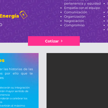
pertenencia y equidad
Empatía con el equipo
Comunicación
 Energía
Organización
Negociación
o
Compromiso
Cotizar
os
 las historias de las
es por ello que te
es:
alecerán su integración
irán mayor sentido de
enencia
nderán a celebrar los
os
ivertirán al máximo