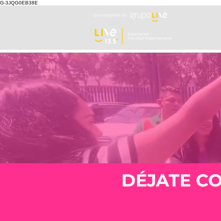
G-3JQG0EB38E
DÉJATE C