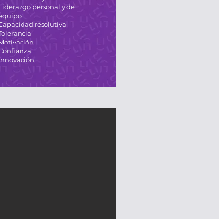
Liderazgo personal y de
equipo
Capacidad resolutiva
Tolerancia
Motivación
Confianza
Innovación