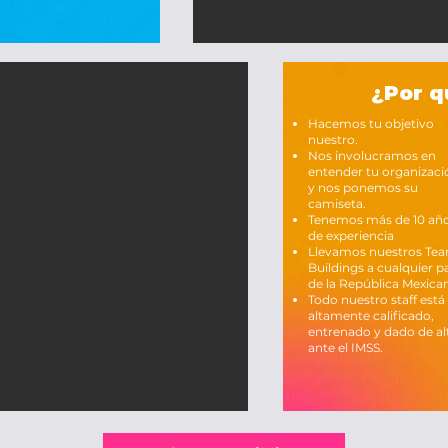
¿Por q
Hacemos tu objetivo
nuestro.
Nos involucramos en
entender tu organizaci
y nos ponemos su
camiseta.
Tenemos más de 10 añ
de experiencia
Llevamos nuestros Te
Buildings a cualquier p
de la República Mexica
Todo nuestro staff está
altamente calificado,
entrenado y dado de al
ante el IMSS.