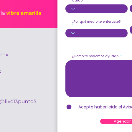
Cargo
 la
vibra amarilla
¿Por qué medio te enteraste?
.mx
¿Cómo te podemos ayudar?
8
@live13punto5
Acepto haber leído el
Avis
Agendar 