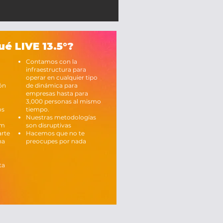
ué LIVE 13.5°?
Contamos con la
infraestructura para
operar en cualquier tipo
ón
de dinámica para
empresas hasta para
3,000 personas al mismo
os
tiempo.
Nuestras metodologías
am
son disruptivas
arte
Hacemos que no te
na
preocupes por nada
ta