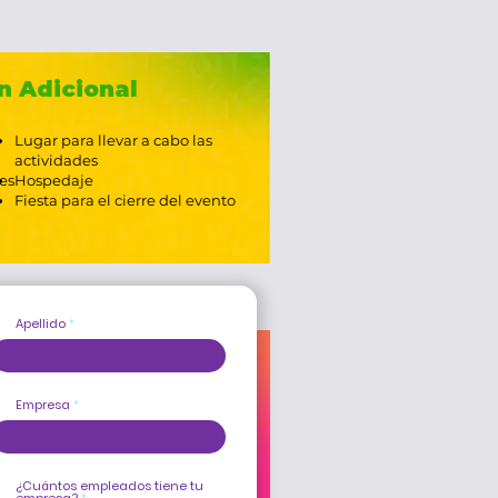
n Adicional
Lugar para llevar a cabo las
actividades
es
Hospedaje
Fiesta para el cierre del evento
Apellido
Empresa
¿Cuántos empleados tiene tu