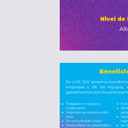
Nivel de
Alt
Benefici
En LIVE 13.5° amamos transformar
empresas y de los equipos, 
garantizamos que los participant
Trabajarán en equipo y
Fort
colaboración
Sent
Mejorarán su relación entre
pert
ellos
Apre
Se comunicarán mejor
logr
Desarrollarán su creatividad e
Se d