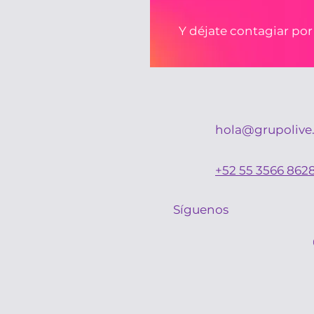
Y déjate contagiar por
hola@grupolive
+52 55 3566 862
Síguenos