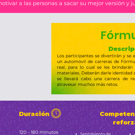
tivar a las personas a sacar su mejor versión y ju
Fórmu
Descrip
Los participantes se divertirán y se 
un automóvil de carreras de Fórmu
real, para lo cual se les brindarán
materiales. Deberán darle identidad a
se llevará cabo una carrera de r
atravesar muchos más retos.
Duración
Competenc
reforz
120 - 180 minutos
Sentimiento de