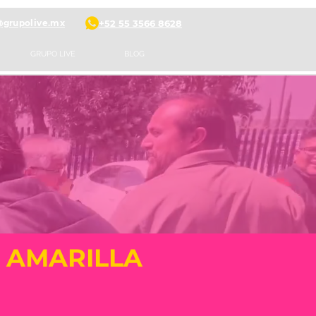
@grupolive.mx
+52 55 3566 8628
GRUPO LIVE
BLOG
 AMARILLA