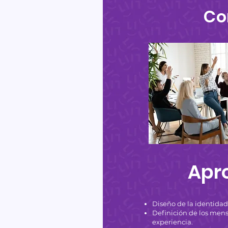
Co
Apr
Diseño de la identida
Definición de los mensa
experiencia.