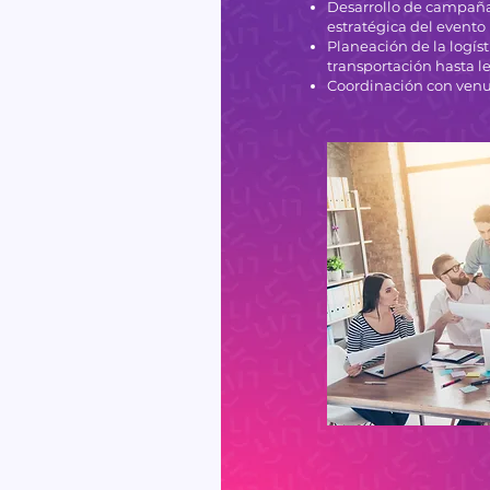
Desarrollo de campaña
estratégica del evento
Planeación de la logíst
transportación hasta l
Coordinación con venu