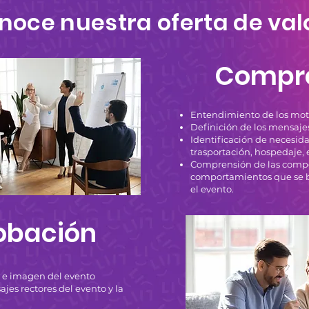
noce nuestra oferta de val
Compr
Entendimiento de los moti
Definición de los mensajes
Identificación de necesida
trasportación, hospedaje, 
Comprensión de las compe
comportamientos que se b
el evento.
obación
d e imagen del evento
jes rectores del evento y la