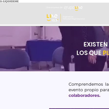
G-3JQG0EB38E
EXISTEN
LOS QUE
P
Comprendemos la 
evento propio par
colaboradores.