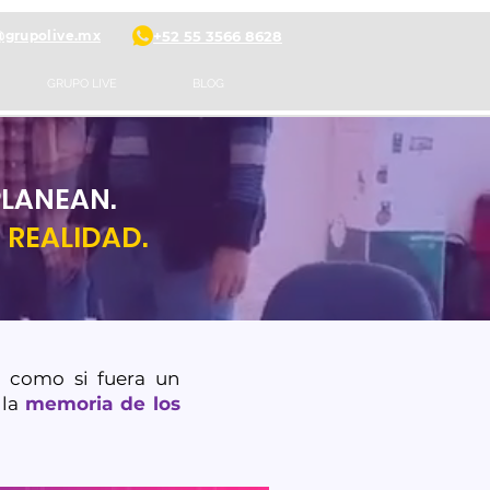
@grupolive.mx
+52 55 3566 8628
GRUPO LIVE
BLOG
PLANEAN.
N
REALIDAD.
 como si fuera un
 la
memoria de los