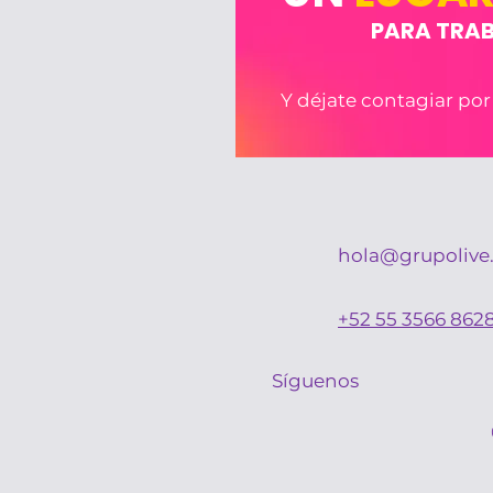
PARA TRA
Y déjate contagiar por
hola@grupolive
+52 55 3566 862
Síguenos