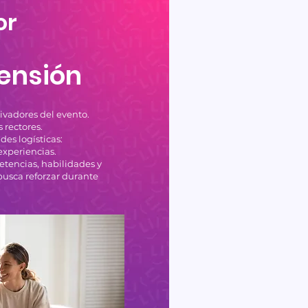
or
ensión
vadores del evento.
 rectores.
des logísticas:
experiencias.
tencias, habilidades y
usca reforzar durante