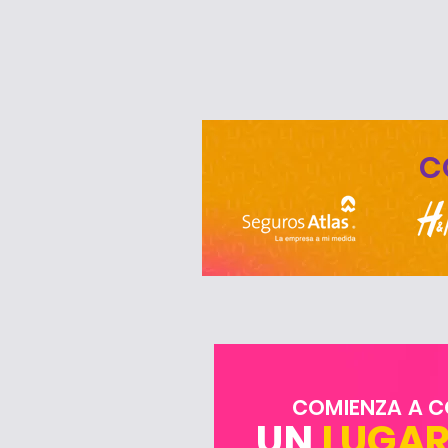
C
COMIENZA A C
UN
LUGAR 