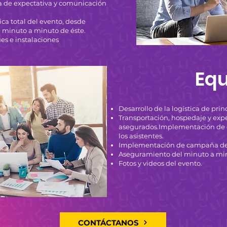
 de expectativa y comunicación
ica total del evento, desde
e minuto a minuto de éste.
es e instalaciones
Equ
Desarrollo de la logística de princ
Transportación, hospedaje y exp
asegurados.
Implementación de d
los asistentes.
Implementación de campaña d
Aseguramiento del minuto a min
Fotos y videos del evento.
CONTÁCTANOS