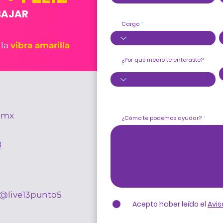
BAJAR
Cargo
 la
vibra amarilla
¿Por qué medio te enteraste?
.mx
¿Cómo te podemos ayudar?
8
@live13punto5
Acepto haber leído el
Avis