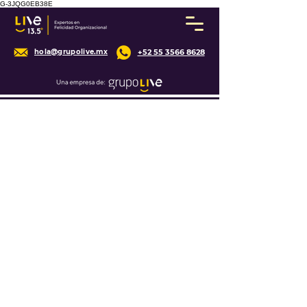
G-3JQG0EB38E
hola@grupolive.mx
+52 55 3566 8628