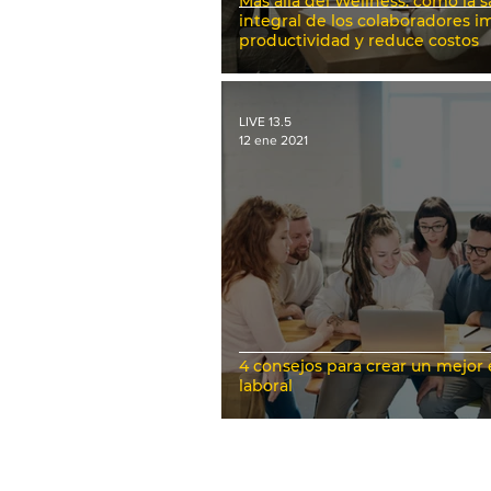
Más allá del Wellness: cómo la s
integral de los colaboradores i
productividad y reduce costos
LIVE 13.5
12 ene 2021
4 consejos para crear un mejor
laboral