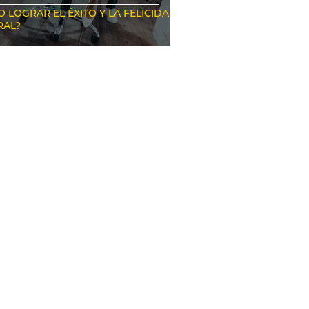
 LOGRAR EL ÉXITO Y LA FELICIDAD
RAL?