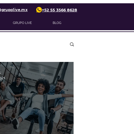
@grupolive.mx
+52 55 3566 8628
GRUPO LIVE
BLOG
5
021